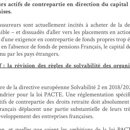
urs actifs de contrepartie en direction du capital
ises.
 assureurs sont actuellement incités à acheter de la de
ble – et dissuadés d’aller vers les placements en action
 d’une exigence en contrepartie de fonds propres trop
t en l’absence de fonds de pensions Français, le capital d
nu par les pays étrangers.
 : la révision des règles de solvabilité des organ
re de la directive européenne Solvabilité 2 en 2018/2
endrier pour la loi PACTE. Une réglementation spécif
tifs de contrepartie des droits retraite doit absolumen
français déplacent une partie substantielle de leurs t
développement des entreprises françaises.
on, et quelles que soient les ambitions de la loi PAC