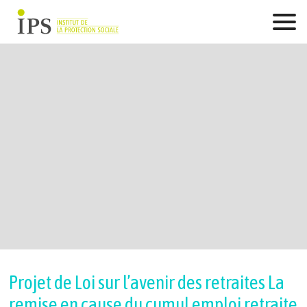
Skip
to
content
Projet de Loi sur l’avenir des retraites La
remise en cause du cumul emploi retraite