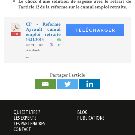
Le choix d’une solution de sagesse avec le retrait de
l’article 12 de la réforme sur le cumul emploi retraite.
CP - Réforme
Ayrault cumul
TÉLÉCHARGER
emploi retraite
13.11.2013
601.74 KB
17
downloads
...
Partager l'article
QUI EST L’IPS ?
BLOG
LES EXPERTS
PUBLICATIONS
LES PARTENAIRES
CONTACT