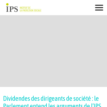
Skip
to
content
Dividendes des dirigeants de société : le
Parlement entend les arguments de l’IPS