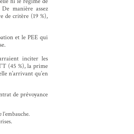
elle ni le régime de
. De manière assez
e de critère (19 %),
ipation et le PEE qui
se.
raient inciter les
TT (45 %), la prime
lle n’arrivant qu’en
ontrat de prévoyance
de l’embauche.
rises.