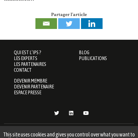
Partager l'article
QUI EST L’IPS ?
BLOG
LES EXPERTS
PUBLICATIONS
LES PARTENAIRES
CONTACT
DEVENIR MEMBRE
DEVENIR PARTENAIRE
ESPACE PRESSE
CONFIDENTIALITÉ
|
GESTION DES
MENTIONS LÉGALES
This site uses cookies and gives you control over what you want to
COOKIES