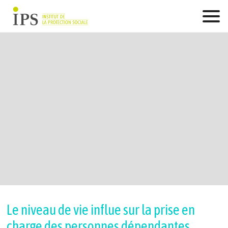
Skip
to
content
Le niveau de vie influe sur la prise en
charge des personnes dépendantes