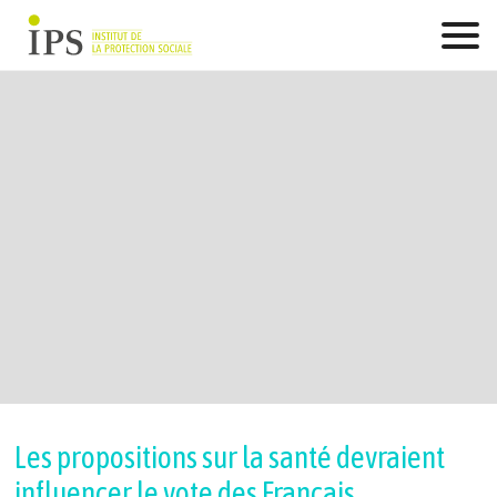
Skip
to
content
Les propositions sur la santé devraient
influencer le vote des Français