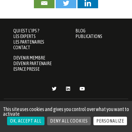
QUI EST L’IPS ?
BLOG
LES EXPERTS
PUBLICATIONS
LES PARTENAIRES
CONTACT
DEVENIR MEMBRE
DEVENIR PARTENAIRE
ESPACE PRESSE
CONFIDENTIALITÉ
|
GESTION DES
MENTIONS LÉGALES
This site uses cookies and gives you control over what you want to
COOKIES
activate
OK, ACCEPT ALL
DENY ALL COOKIES
PERSONALIZE
© 2026 INSTITUT DE LA PROTECTION SOCIALE