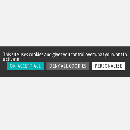
This site uses cookies and gives you control over what you want to
activate
OK, ACCEPT ALL
DENY ALL COOKIES
PERSONALIZE
QUI EST L’IPS ?
BLOG
LES EXPERTS
PUBLICATIONS
LES PARTENAIRES
CONTACT
DEVENIR MEMBRE
DEVENIR PARTENAIRE
ESPACE PRESSE