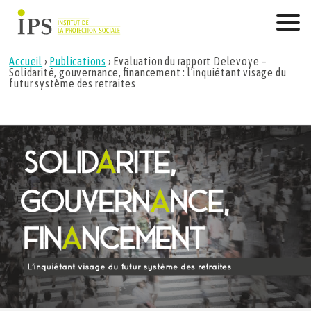
Skip
to
content
Accueil
›
Publications
›
Evaluation du rapport Delevoye –
Solidarité, gouvernance, financement : l’inquiétant visage du
futur système des retraites