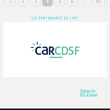
…
1
2
3
4
5
6
45
LES PARTENAIRES DE L'IPS
Tweets by
IPS_France